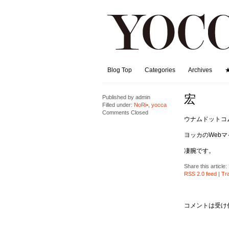
Blog Top
Categories
Archives
宏
Published by
admin
Filled under:
NoRi•
,
yocca
Comments Closed
ウナムドットコ
ヨッカのWeb
凄腕です。
Share this article:
RSS 2.0 feed
|
Tr
コメントは受け