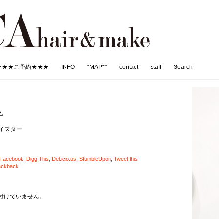
★★★ご予約★★★
INFO
*MAP**
contact
staff
Search
ム
マイスター
Facebook
,
Digg This
,
Del.icio.us
,
StumbleUpon
,
Tweet this
ackback
付けていません。